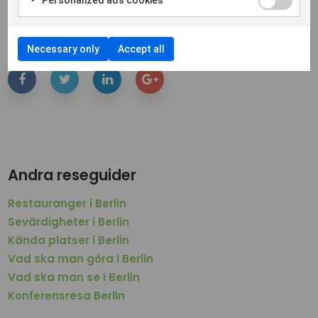
Personalized ads cookies
packa dina väskor och förbered dig för en oförglömlig
resa till Tysklands mest dynamiska stad.
Necessary only
Accept all
Andra reseguider
Restauranger i Berlin
Sevärdigheter i Berlin
Kända platser i Berlin
Vad ska man göra i Berlin
Vad ska man se i Berlin
Konferensresa Berlin