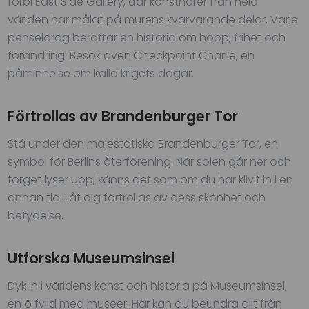
förbi East Side Gallery, där konstnärer från hela
världen har målat på murens kvarvarande delar. Varje
penseldrag berättar en historia om hopp, frihet och
förändring. Besök även Checkpoint Charlie, en
påminnelse om kalla krigets dagar.
Förtrollas av Brandenburger Tor
Stå under den majestätiska Brandenburger Tor, en
symbol för Berlins återförening. När solen går ner och
torget lyser upp, känns det som om du har klivit in i en
annan tid. Låt dig förtrollas av dess skönhet och
betydelse.
Utforska Museumsinsel
Dyk in i världens konst och historia på Museumsinsel,
en ö fylld med museer. Här kan du beundra allt från