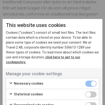
traditionell Currywurst eller njuta av en färsk bakelse
från ett lokalt bageri. För de som vill prova något
annorlunda, varför inte en traditionell tysk Biergarten
där du kan njuta av en kall öl och tyska delikatesser?
This website uses cookies
Cookies ("cookies") consist of small text files. The text files
Utflykt till Potsdam
contain data which is stored on your device. To be able to
place some type of cookies we need your consent. We at
Bara en kort tågresa bort ligger den pittoreska staden
Travel 2 AB, corporate identity number 556613-1289 use
Potsdam med sina slott och trädgårdar. Slottet
these types of cookies. To read more about which cookies we
Sanssouci är ett måste för alla som älskar arkitektur
use and storage duration,
click here to get to our
och historia. Medan du är där, ta en promenad
cookiepolicy.
genom de vackra trädgårdarna och känn historiens
Manage your cookie-settings
vingslag.
Necessary cookies
Berlin är inte bara en destination; det är en känsla.
Oavsett om du är historieintresserad, konstälskare eller
Statistical cookies
bara vill uppleva stadens pulserande atmosfär,
kommer Berlin att överträffa dina förväntningar. Så