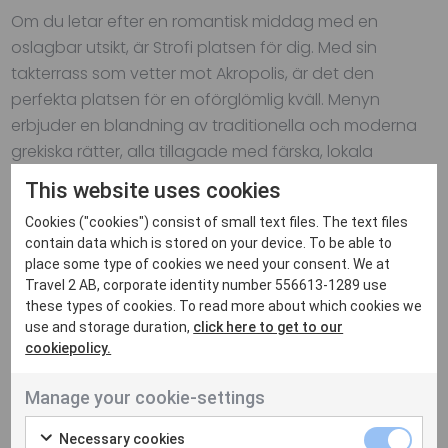
Om du letar efter en romantisk middag med en
oslagbar utsikt, är Strofi platsen för dig. Med sin
takterrass som vetter mot Akropolis, är det den
perfekta platsen för en oförglömlig kväll. Menyn
erbjuder en blandning av traditionella och moderna
grekiska rätter, alla tillagade med färska, lokala
ingredienser.
This website uses cookies
Cookies ("cookies") consist of small text files. The text files
To Kouti: Hemliga smaker av Aten
contain data which is stored on your device. To be able to
place some type of cookies we need your consent. We at
Denna dolda pärla ligger på en av Atens sidogator. To
Travel 2 AB, corporate identity number 556613-1289 use
Kouti är känd för sina traditionella mezedes, eller
these types of cookies. To read more about which cookies we
use and storage duration,
click here to get to our
smårätter och sitt stora utbud av ouzo. Det är en plats
cookiepolicy.
där lokalbefolkningen ofta samlas, vilket ger en
autentisk upplevelse av grekisk gästfrihet.
Manage your cookie-settings
Aten är inte bara en stad med historia, men också en
Necessary cookies