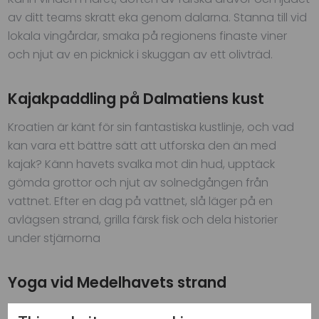
av ditt teams skratt eka genom dalarna. Stanna till vid
lokala vingårdar, smaka på regionens finaste viner
och njut av en picknick i skuggan av ett olivträd.
Kajakpaddling på Dalmatiens kust
Kroatien är känt för sin fantastiska kustlinje, och vad
kan vara ett bättre sätt att utforska den än med
kajak? Känn havets svalka mot din hud, upptäck
gömda grottor och njut av solnedgången från
vattnet. Efter en dag på vattnet, slå läger på en
avlägsen strand, grilla färsk fisk och dela historier
under stjärnorna
Yoga vid Medelhavets strand
Börja dagen med en lugnande yoga-session vid