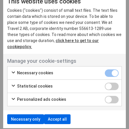
This website uses cookies
stranden, med ljudet av vågorna som
Cookies ("cookies") consist of small text files. The text files
bakgrundsmusik. Känn hur varje andetag fyller dig
contain data which is stored on your device. To be able to
med energi och hur varje rörelse förbinder dig med
place some type of cookies we need your consent. We at
ditt team. Efter sessionen, njut av en frukost med
Travel 2 AB, corporate identity number 556613-1289 use
färska frukter och juice, medan solen börjar värma
these types of cookies. To read more about which cookies we
use and storage duration,
click here to get to our
upp dagen.
cookiepolicy.
Segling i Greklands övärld
Manage your cookie-settings
Föreställ dig att du glider fram över det kristallklara
Necessary cookies
vattnet i Egeiska havet, med vinden i ditt hår och solen
på din hud. Greklands övärld är som en pärla av
Statistical cookies
skönhet, och att utforska den på en segelbåt är en
Personalized ads cookies
upplevelse utöver det vanliga. Lär dig grunderna i
segling, upptäck gömda vikar och njut av en picknick
på en avlägsen strand. På kvällen, ankra upp i en
Necessary only
Accept all
pittoresk hamn och utforska de lokala tavernorna.