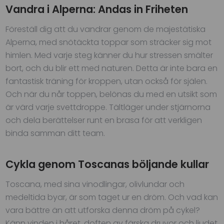
Vandra i Alperna: Andas in Friheten
Föreställ dig att du vandrar genom de majestätiska
Alperna, med snötäckta toppar som sträcker sig mot
himlen. Med varje steg känner du hur stressen smälter
bort, och du blir ett med naturen. Detta är inte bara en
fantastisk träning för kroppen, utan också för själen.
Och när du når toppen, belönas du med en utsikt som
är värd varje svettdroppe. Tältläger under stjärnorna
och dela berättelser runt en brasa för att verkligen
binda samman ditt team.
Cykla genom Toscanas böljande kullar
Toscana, med sina vinodlingar, olivlundar och
medeltida byar, är som taget ur en dröm. Och vad kan
vara bättre än att utforska denna dröm på cykel?
Känn vinden i håret, doften av färska druvor och ljudet