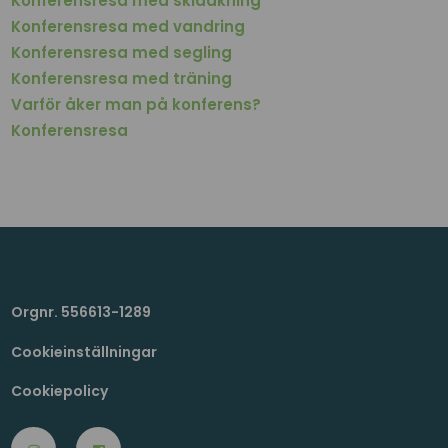
Konferensresa med skidåkning
Konferensresa med vandring
Konferensresa med segling
Konferensresa med träning
Varför åker man på konferens?
Konferensresa
Orgnr. 556613-1289
Cookieinställningar
Cookiepolicy